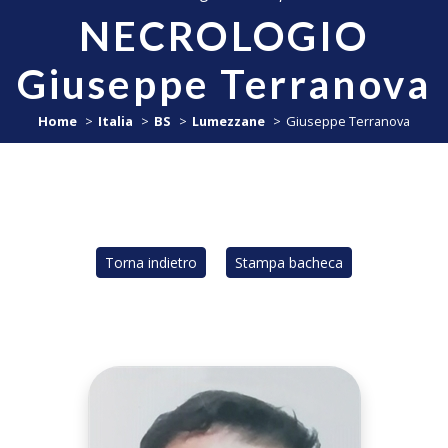
NECROLOGIO
Giuseppe Terranova
Home
Italia
BS
Lumezzane
Giuseppe Terranova
Torna indietro
Stampa bacheca