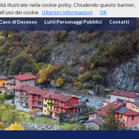
lità illustrate nella cookie policy. Chiudendo questo banner,
l'uso dei cookie.
Ulteriori informazioni
OK
 Caso di Decesso
Lutti Personaggi Pubblici
Contatti