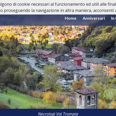
valgono di cookie necessari al funzionamento ed utili alle fina
o proseguendo la navigazione in altra maniera, acconsenti al
Home
Anniversari
In
Necrologi Val Trompia