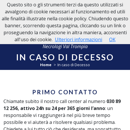
Questo sito o gli strumenti terzi da questo utilizzati si
NECROLOGI VAL TROMPIA
avvalgono di cookie necessari al funzionamento ed utili
alle finalità illustrate nella cookie policy. Chiudendo questo
banner, scorrendo questa pagina, cliccando su un link o
proseguendo la navigazione in altra maniera, acconsenti
all'uso dei cookie.
Ulteriori informazioni
OK
Necrologi Val Trompia
IN CASO DI DECESSO
Home
In caso di Decesso
PRIMO CONTATTO
Chiamate subito il nostro call center al numero
030 89
12 256, attivo 24h su 24 per 365 giorni l’anno
: un
responsabile vi raggiungerà nel più breve tempo
possibile e vi aiuterà a risolvere qualsiasi problema.
Chiedete a lui tutto ciò che desiderate, ma soprattutto