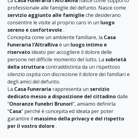
La
Casa Funeraria l’AltraRiva
nasce come supporto
professionale alle famiglie del defunto. Nasce come
servizio aggiunto alle famiglie
che desiderano
consentire le visite al proprio caro in un
luogo
sereno e confortevole
.
Concepita come un ambiente familiare, la
Casa
Funeraria l’AltraRiva
è un
luogo intimo e
riservato
ideato per accogliere il dolore delle
persone nel difficile momento del lutto. La
sobrietà
della struttura
contraddistinta da un rispettoso
silenzio ospita con discrezione il dolore dei familiari e
degli amici del defunto.
La
Casa Funeraria
rappresenta un
servizio
dedicato messo a disposizione del cittadino
dalle
“
Onoranze Funebri Brunori
”, amiamo definirla
“
Casa
” perché è concepita ed ideata per poter
garantire il
massimo della privacy e del rispetto
per il vostro dolore
.