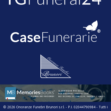
© 2026 Onoranze Funebri Brunori s.r.l. - P.I. 02044790984 - Tutti i