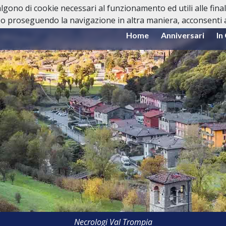
valgono di cookie necessari al funzionamento ed utili alle fina
o proseguendo la navigazione in altra maniera, acconsenti al
Home
Anniversari
In
Necrologi Val Trompia