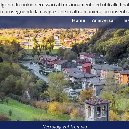
valgono di cookie necessari al funzionamento ed utili alle fina
o proseguendo la navigazione in altra maniera, acconsenti al
Home
Anniversari
In
Necrologi Val Trompia