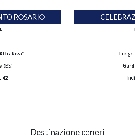
NTO ROSARIO
CELEBRAZ
4
AltraRiva"
Luogo
ia
(BS)
Gard
, 42
Ind
Destinazione ceneri