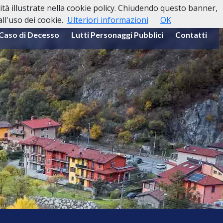
lità illustrate nella cookie policy. Chiudendo questo banner,
l'uso dei cookie.
Ulteriori informazioni
OK
 Caso di Decesso
Lutti Personaggi Pubblici
Contatti