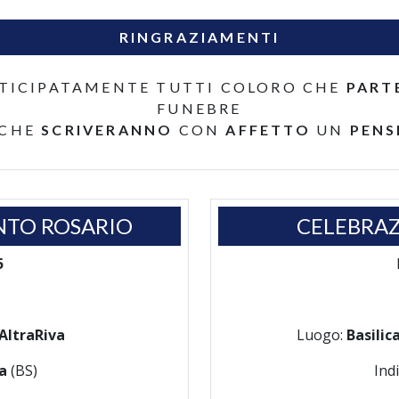
RINGRAZIAMENTI
TICIPATAMENTE TUTTI COLORO CHE
PART
FUNEBRE
 CHE
SCRIVERANNO
CON
AFFETTO
UN
PENS
NTO ROSARIO
CELEBRAZ
5
AltraRiva
Luogo:
Basilic
ia
(BS)
Ind