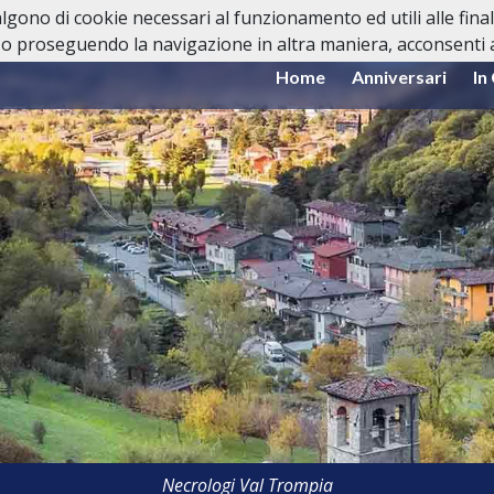
valgono di cookie necessari al funzionamento ed utili alle fina
o proseguendo la navigazione in altra maniera, acconsenti al
Home
Anniversari
In
Necrologi Val Trompia