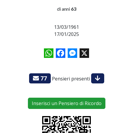
di anni
63
13/03/1961
17/01/2025
WhatsApp
Facebook
Messenger
X
77
Pensieri presenti
Inserisci un Pensiero di Ricordo