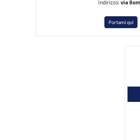
Indirizzo:
via Ro
Portami qui